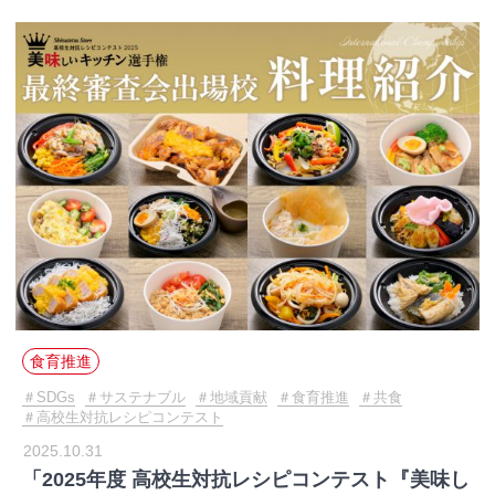
食育推進
SDGs
サステナブル
地域貢献
食育推進
共食
高校生対抗レシピコンテスト
2025.10.31
「2025年度 高校生対抗レシピコンテスト『美味し