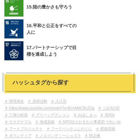
15.陸の豊かさも守ろう
16.平和と公正をすべての
人に
17.パートナーシップで目
標を達成しよう
ハッシュタグから探す
環境保全
清掃活動
入江店
https://www.youtube.com/watch?v=EcAMdCBcZVg
ごみ0の日
三保の松原
グリーンアクション
みほしるべ
SDGs
サステナブル
地域貢献
NPO法人ひまわり事業団 それいゆ
アートプロジェクト
フードバンクふじのくに
星稜高校
ボランティア
ノルマンディーショコラ
時之栖