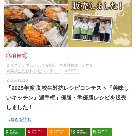
食育推進
サステナブル
地域貢献
食育推進
共食
高校生対抗レシピコンテスト
SDGs
2025.11.18
「2025年度 高校生対抗レシピコンテスト『美味し
いキッチン』選手権」優勝・準優勝レシピを販売
しました！
…
続きを読む