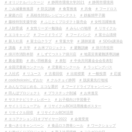
オリジナルパッケージ
静岡市環境大学2021
静岡市環境局
ごみ減量推進課
防災訓練
食育推進
共食
フードロス
家庭の日
高校生対抗レシピコンテスト
鉄板焼甲子園
藤枝特別支援学校
ふじとくプロダクト販売会
女性活躍推進
人財育成
女性リーダー勉強会
みらいの地球
リサイクル
エコキャップ
フードドライブ
フードバンク
富士山清掃
新入社員
富士山クラブ
常葉大学
講師派遣
SDGs講演会
講義
大学
お米プロジェクト
避難訓練
掛川市役所
掛川市消防本部
しずてつストア掛川店
地震災害避難誘導訓練
募金運動
赤い羽根募金
表彰
中央共同募金会会長表彰
全国児童画コンクール
児童画コンクール
ラッピングバス
入社式
リユース
古着回収
出前授業
一般投票
応援
coolchoiceinしずおか
クルチョイ静岡
脱炭素先行地域
みんなではじめる、エコな選択
フードドライブキャンペーン
田んぼプロジェクト
プラスチック削減
お米進呈
サステナビリティレポート
お子様向け学習冊子
サイトリニューアル
リサイクルBOX活用推進ポスター
リサイクル回収
リサイクルBOX活用
エコアクション21オブザイヤー2022
金賞受賞
食べきりキャンペーン
食品ロス啓発シール
ワークショップ