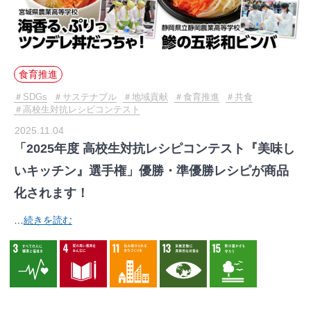
食育推進
SDGs
サステナブル
地域貢献
食育推進
共食
高校生対抗レシピコンテスト
2025.11.04
「2025年度 高校生対抗レシピコンテスト『美味し
いキッチン』選手権」優勝・準優勝レシピが商品
化されます！
…
続きを読む