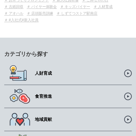
お米づくりプロジェクト
新入社員研修
ごみゼロの日
古紙回収
バイヤー体験会
キッズバイヤー
人材育成
アオハル
店頭販売訓練
しずてつストア駅南店
#入社式#新入社員
カテゴリから探す
人財育成
食育推進
地域貢献