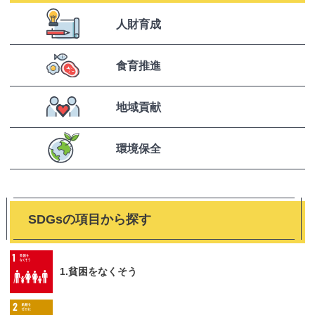
人財育成
食育推進
地域貢献
環境保全
SDGsの項目から探す
1.貧困をなくそう