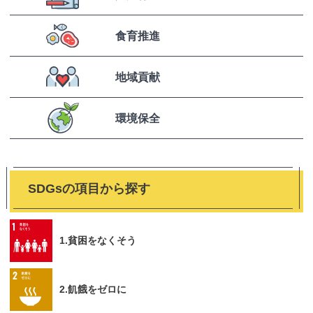
食育推進
地域貢献
環境保全
SDGsの項目から探す
1.貧困をなくそう
2.飢餓をゼロに