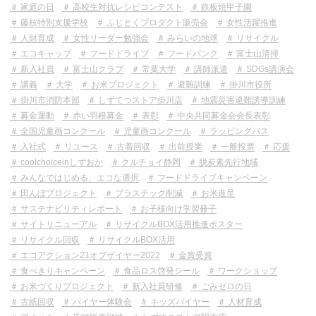
家庭の日
高校生対抗レシピコンテスト
鉄板焼甲子園
藤枝特別支援学校
ふじとくプロダクト販売会
女性活躍推進
人財育成
女性リーダー勉強会
みらいの地球
リサイクル
エコキャップ
フードドライブ
フードバンク
富士山清掃
新入社員
富士山クラブ
常葉大学
講師派遣
SDGs講演会
講義
大学
お米プロジェクト
避難訓練
掛川市役所
掛川市消防本部
しずてつストア掛川店
地震災害避難誘導訓練
募金運動
赤い羽根募金
表彰
中央共同募金会会長表彰
全国児童画コンクール
児童画コンクール
ラッピングバス
入社式
リユース
古着回収
出前授業
一般投票
応援
coolchoiceinしずおか
クルチョイ静岡
脱炭素先行地域
みんなではじめる、エコな選択
フードドライブキャンペーン
田んぼプロジェクト
プラスチック削減
お米進呈
サステナビリティレポート
お子様向け学習冊子
サイトリニューアル
リサイクルBOX活用推進ポスター
リサイクル回収
リサイクルBOX活用
エコアクション21オブザイヤー2022
金賞受賞
食べきりキャンペーン
食品ロス啓発シール
ワークショップ
お米づくりプロジェクト
新入社員研修
ごみゼロの日
古紙回収
バイヤー体験会
キッズバイヤー
人材育成