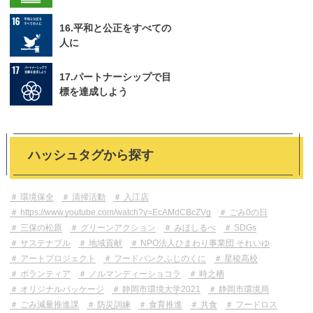
16.平和と公正をすべての
人に
17.パートナーシップで目
標を達成しよう
ハッシュタグから探す
環境保全
清掃活動
入江店
https://www.youtube.com/watch?v=EcAMdCBcZVg
ごみ0の日
三保の松原
グリーンアクション
みほしるべ
SDGs
サステナブル
地域貢献
NPO法人ひまわり事業団 それいゆ
アートプロジェクト
フードバンクふじのくに
星稜高校
ボランティア
ノルマンディーショコラ
時之栖
オリジナルパッケージ
静岡市環境大学2021
静岡市環境局
ごみ減量推進課
防災訓練
食育推進
共食
フードロス