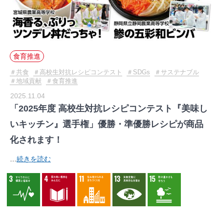
食育推進
共食
高校生対抗レシピコンテスト
SDGs
サステナブル
地域貢献
食育推進
2025.11.04
「2025年度 高校生対抗レシピコンテスト『美味し
いキッチン』選手権」優勝・準優勝レシピが商品
化されます！
…
続きを読む