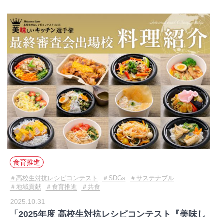
食育推進
高校生対抗レシピコンテスト
SDGs
サステナブル
地域貢献
食育推進
共食
2025.10.31
「2025年度 高校生対抗レシピコンテスト『美味し