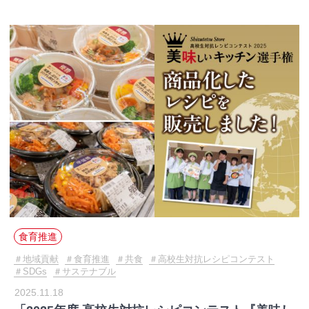
食育推進
地域貢献
食育推進
共食
高校生対抗レシピコンテスト
SDGs
サステナブル
2025.11.18