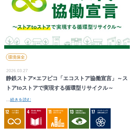
環境保全
2026.03.27
静鉄ストア×エフピコ「エコストア協働宣言」～ス
トアtoストアで実現する循環型リサイクル～
…
続きを読む