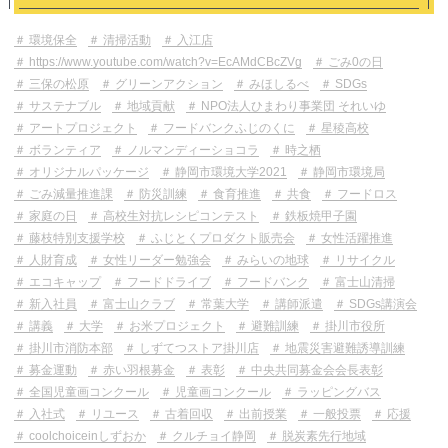
環境保全
清掃活動
入江店
https://www.youtube.com/watch?v=EcAMdCBcZVg
ごみ0の日
三保の松原
グリーンアクション
みほしるべ
SDGs
サステナブル
地域貢献
NPO法人ひまわり事業団 それいゆ
アートプロジェクト
フードバンクふじのくに
星稜高校
ボランティア
ノルマンディーショコラ
時之栖
オリジナルパッケージ
静岡市環境大学2021
静岡市環境局
ごみ減量推進課
防災訓練
食育推進
共食
フードロス
家庭の日
高校生対抗レシピコンテスト
鉄板焼甲子園
藤枝特別支援学校
ふじとくプロダクト販売会
女性活躍推進
人財育成
女性リーダー勉強会
みらいの地球
リサイクル
エコキャップ
フードドライブ
フードバンク
富士山清掃
新入社員
富士山クラブ
常葉大学
講師派遣
SDGs講演会
講義
大学
お米プロジェクト
避難訓練
掛川市役所
掛川市消防本部
しずてつストア掛川店
地震災害避難誘導訓練
募金運動
赤い羽根募金
表彰
中央共同募金会会長表彰
全国児童画コンクール
児童画コンクール
ラッピングバス
入社式
リユース
古着回収
出前授業
一般投票
応援
coolchoiceinしずおか
クルチョイ静岡
脱炭素先行地域