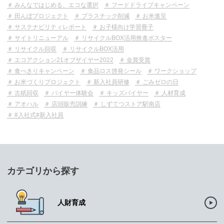
みんなではじめる、エコな選択
フードドライブキャンペーン
田んぼプロジェクト
プラスチック削減
お米進呈
サステナビリティレポート
お子様向け学習冊子
サイトリニューアル
リサイクルBOX活用推進ポスター
リサイクル回収
リサイクルBOX活用
エコアクション21オブザイヤー2022
金賞受賞
食べきりキャンペーン
食品ロス啓発シール
ワークショップ
お米づくりプロジェクト
新入社員研修
ごみゼロの日
古紙回収
バイヤー体験会
キッズバイヤー
人材育成
アオハル
店頭販売訓練
しずてつストア駅南店
#入社式#新入社員
カテゴリから探す
人財育成