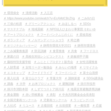
環境保全
清掃活動
入江店
https://www.youtube.com/watch?v=EcAMdCBcZVg
ごみ0の日
三保の松原
グリーンアクション
みほしるべ
SDGs
サステナブル
地域貢献
NPO法人ひまわり事業団 それいゆ
アートプロジェクト
フードバンクふじのくに
星稜高校
ボランティア
ノルマンディーショコラ
時之栖
オリジナルパッケージ
静岡市環境大学2021
静岡市環境局
ごみ減量推進課
防災訓練
食育推進
共食
フードロス
家庭の日
高校生対抗レシピコンテスト
鉄板焼甲子園
藤枝特別支援学校
ふじとくプロダクト販売会
女性活躍推進
人財育成
女性リーダー勉強会
みらいの地球
リサイクル
エコキャップ
フードドライブ
フードバンク
富士山清掃
新入社員
富士山クラブ
常葉大学
講師派遣
SDGs講演会
講義
大学
お米プロジェクト
避難訓練
掛川市役所
掛川市消防本部
しずてつストア掛川店
地震災害避難誘導訓練
募金運動
赤い羽根募金
表彰
中央共同募金会会長表彰
全国児童画コンクール
児童画コンクール
ラッピングバス
入社式
リユース
古着回収
出前授業
一般投票
応援
coolchoiceinしずおか
クルチョイ静岡
脱炭素先行地域