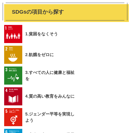
SDGsの項目から探す
1.貧困をなくそう
2.飢餓をゼロに
3.すべての人に健康と福祉
を
4.質の高い教育をみんなに
5.ジェンダー平等を実現し
よう